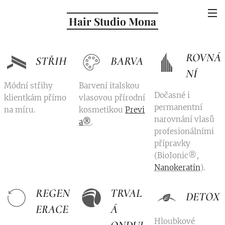
Hair Studio Mona
ROVNÁ
STŘIH
BARVA
NÍ
Módní střihy
Barvení italskou
Dočasné i
klientkám přímo
vlasovou přírodní
permanentní
na míru.
kosmetikou
Previ
narovnání vlasů
a
®
.
profesionálními
přípravky
(BioIonic®,
Nanokeratin
).
REGEN
TRVAL
DETOX
ERACE
Á
Hloubkové