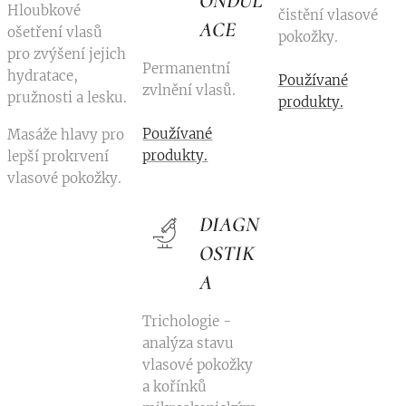
ONDUL
Hloubkové
čistění vlasové
ACE
ošetření vlasů
pokožky.
pro zvýšení jejich
Permanentní
hydratace,
Používané
zvlnění vlasů.
pružnosti a lesku.
produkty.
Používané
Masáže hlavy pro
produkty.
lepší prokrvení
vlasové pokožky.
DIAGN
OSTIK
A
Trichologie -
analýza stavu
vlasové pokožky
a kořínků